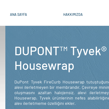
ANA SAYFA
HAKKIMIZDA
DUPONT™ Tyvek® 
Housewrap
DuPont Tyvek FireCurb Housewrap tutuştuğunda
alevi ilerletmeyen bir membrandır. Çevreye mini
oluşmasını azaltan halojensiz, alevi ilerletm
Housewrap, Tyvek ürünlerinin nefes alabilirliğin
alev ilerletmeme özelliğini ekler.