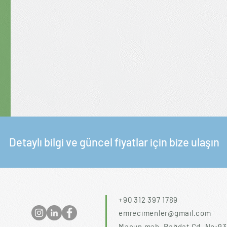
Detaylı bilgi ve güncel fiyatlar için bize ulaşın
+90 312 397 1789
emrecimenler@gmail.com
Macun mah. Bağdat Cd. No:93