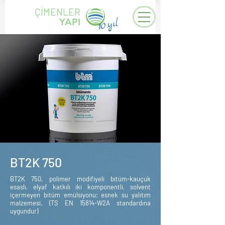
ÇİMENLER
YAPI
10.yıl
BT2K 750
BT2K 750, polimer modifiyeli bitüm-kauçuk
esaslı, elyaf katkılı iki komponentli, solvent
içermeyen bitüm emülsiyonu; esnek su yalıtım
malzemesi. (TS EN 15814-W2A standardına
uygundur)