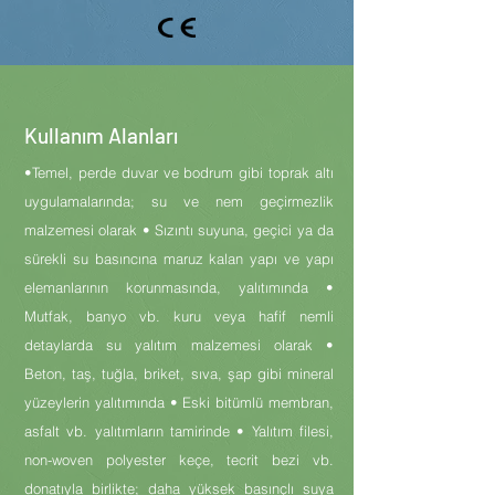
Kullanım Alanları
•Temel, perde duvar ve bodrum gibi toprak altı
uygulamalarında; su ve nem geçirmezlik
malzemesi olarak • Sızıntı suyuna, geçici ya da
sürekli su basıncına maruz kalan yapı ve yapı
elemanlarının korunmasında, yalıtımında •
Mutfak, banyo vb. kuru veya hafif nemli
detaylarda su yalıtım malzemesi olarak •
Beton, taş, tuğla, briket, sıva, şap gibi mineral
yüzeylerin yalıtımında • Eski bitümlü membran,
asfalt vb. yalıtımların tamirinde • Yalıtım filesi,
non-woven polyester keçe, tecrit bezi vb.
donatıyla birlikte; daha yüksek basınçlı suya